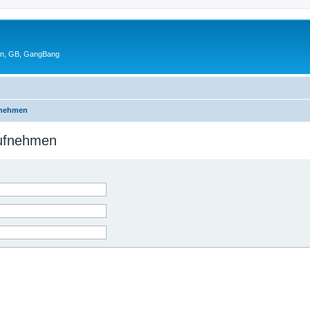
en, GB, GangBang
fnehmen
aufnehmen