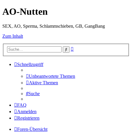
AO-Nutten
SEX, AO, Sperma, Schlammschieben, GB, GangBang
Zum Inhalt
Erweiterte
Suche
Suche
Schnellzugriff
Unbeantwortete Themen
Aktive Themen
Suche
FAQ
Anmelden
Registrieren
Foren-Übersicht