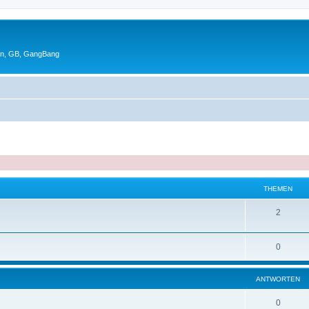
en, GB, GangBang
THEMEN
2
0
ANTWORTEN
0