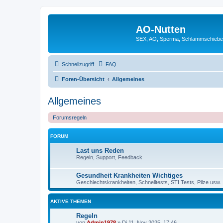
AO-Nutten
SEX, AO, Sperma, Schlammschieb
Schnellzugriff
FAQ
Foren-Übersicht
Allgemeines
Allgemeines
Forumsregeln
FORUM
Last uns Reden
Regeln, Support, Feedback
Gesundheit Krankheiten Wichtiges
Geschlechtskrankheiten, Schnelltests, STI Tests, Pilze usw.
AKTIVE THEMEN
Regeln
von
Admin1978
»
Di 11. Nov 2025, 17:46