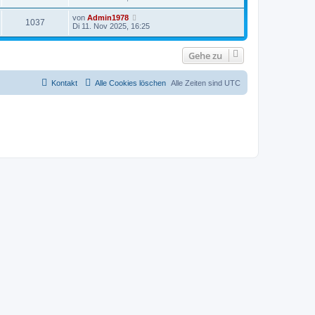
r
a
von
Admin1978
1037
g
Di 11. Nov 2025, 16:25
Gehe zu
Kontakt
Alle Cookies löschen
Alle Zeiten sind
UTC