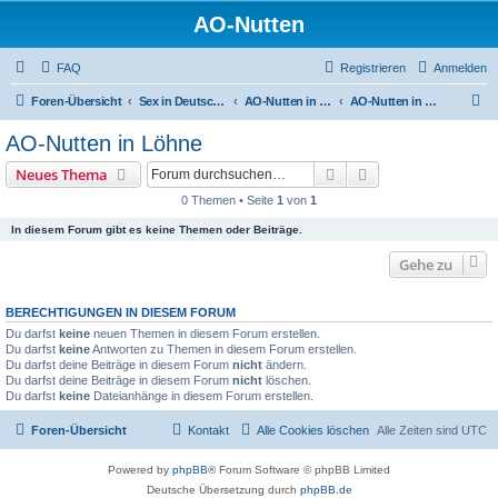
AO-Nutten
FAQ
Registrieren
Anmelden
S
Foren-Übersicht
Sex in Deutschland
AO-Nutten in Nordrein-Westfalen
AO-Nutten in Löhne
u
AO-Nutten in Löhne
c
Suche
Erweiterte Suche
Neues Thema
h
0 Themen • Seite
1
von
1
e
In diesem Forum gibt es keine Themen oder Beiträge.
Gehe zu
BERECHTIGUNGEN IN DIESEM FORUM
Du darfst
keine
neuen Themen in diesem Forum erstellen.
Du darfst
keine
Antworten zu Themen in diesem Forum erstellen.
Du darfst deine Beiträge in diesem Forum
nicht
ändern.
Du darfst deine Beiträge in diesem Forum
nicht
löschen.
Du darfst
keine
Dateianhänge in diesem Forum erstellen.
Foren-Übersicht
Kontakt
Alle Cookies löschen
Alle Zeiten sind
UTC
Powered by
phpBB
® Forum Software © phpBB Limited
Deutsche Übersetzung durch
phpBB.de