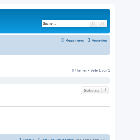
Suche
Erweiterte Suche
Registrieren
Anmelden
0 Themen • Seite
1
von
1
Gehe zu