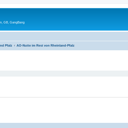
en, GB, GangBang
nd Pfalz
AO-Nutte im Rest von Rheinland-Pfalz
eiterte Suche