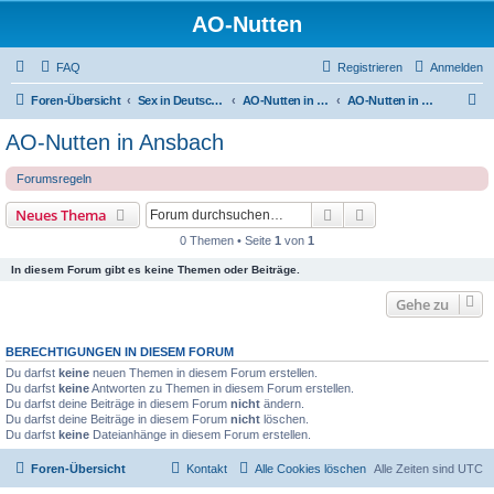
AO-Nutten
FAQ
Registrieren
Anmelden
S
Foren-Übersicht
Sex in Deutschland
AO-Nutten in Bayern
AO-Nutten in Ansbach
u
AO-Nutten in Ansbach
c
Forumsregeln
h
e
Suche
Erweiterte Suche
Neues Thema
0 Themen • Seite
1
von
1
In diesem Forum gibt es keine Themen oder Beiträge.
Gehe zu
BERECHTIGUNGEN IN DIESEM FORUM
Du darfst
keine
neuen Themen in diesem Forum erstellen.
Du darfst
keine
Antworten zu Themen in diesem Forum erstellen.
Du darfst deine Beiträge in diesem Forum
nicht
ändern.
Du darfst deine Beiträge in diesem Forum
nicht
löschen.
Du darfst
keine
Dateianhänge in diesem Forum erstellen.
Foren-Übersicht
Kontakt
Alle Cookies löschen
Alle Zeiten sind
UTC